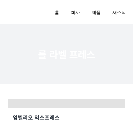
홈
회사
제품
새소식
롤 라벨 프레스
임벨리오 익스프레스