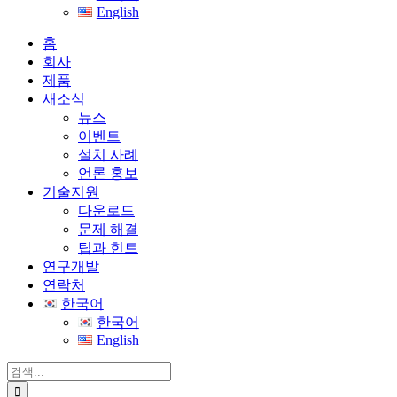
English
홈
회사
제품
새소식
뉴스
이벤트
설치 사례
언론 홍보
기술지원
다운로드
문제 해결
팁과 힌트
연구개발
연락처
한국어
한국어
English
검
색