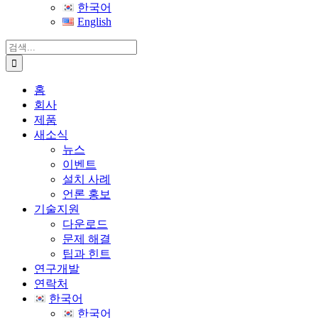
한국어
English
검
색
...
홈
회사
제품
새소식
뉴스
이벤트
설치 사례
언론 홍보
기술지원
다운로드
문제 해결
팁과 힌트
연구개발
연락처
한국어
한국어