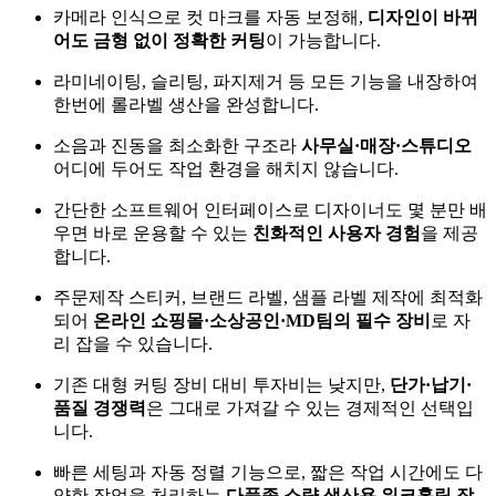
카메라 인식으로 컷 마크를 자동 보정해,
디자인이 바뀌
어도 금형 없이 정확한 커팅
이 가능합니다.
라미네이팅, 슬리팅, 파지제거 등 모든 기능을 내장하여
한번에 롤라벨 생산을 완성합니다.
소음과 진동을 최소화한 구조라
사무실·매장·스튜디오
어디에 두어도 작업 환경을 해치지 않습니다.
간단한 소프트웨어 인터페이스로 디자이너도 몇 분만 배
우면 바로 운용할 수 있는
친화적인 사용자 경험
을 제공
합니다.
주문제작 스티커, 브랜드 라벨, 샘플 라벨 제작에 최적화
되어
온라인 쇼핑몰·소상공인·MD팀의 필수 장비
로 자
리 잡을 수 있습니다.
기존 대형 커팅 장비 대비 투자비는 낮지만,
단가·납기·
품질 경쟁력
은 그대로 가져갈 수 있는 경제적인 선택입
니다.
빠른 세팅과 자동 정렬 기능으로, 짧은 작업 시간에도 다
양한 작업을 처리하는
다품종 소량 생산용 워크홀릭 장