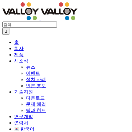
Skip
to
content
검
색
...
홈
회사
제품
새소식
뉴스
이벤트
설치 사례
언론 홍보
기술지원
다운로드
문제 해결
팁과 힌트
연구개발
연락처
한국어