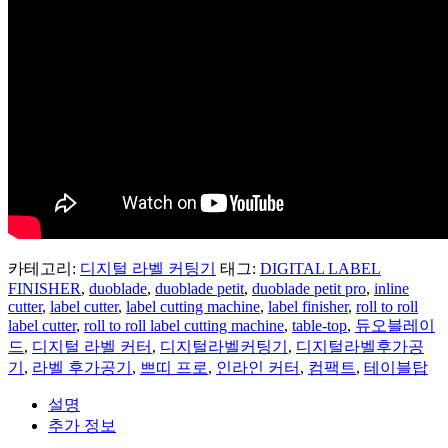
카테고리:
디지털 라벨 커팅기
태그:
DIGITAL LABEL
FINISHER
,
duoblade
,
duoblade petit
,
duoblade petit pro
,
inline
cutter
,
label cutter
,
label cutting machine
,
label finisher
,
roll to roll
label cutter
,
roll to roll label cutting machine
,
table-top
,
듀오블레이
드
,
디지털 라벨 커터
,
디지털라벨커팅기
,
디지털라벨후가공
기
,
라벨 후가공기
,
쁘띠 프로
,
인라인 커터
,
컴팩트
,
테이블탑
설명
추가 정보