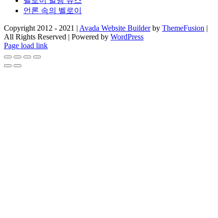
벨로이 발행 뉴스
언론 속의 벨로이
Copyright 2012 - 2021 |
Avada Website Builder
by
ThemeFusion
|
All Rights Reserved | Powered by
WordPress
Facebook
X
Instagram
Pinterest
Page load link
Go
to
Top